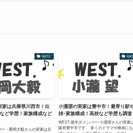
WEST.
WES
実家は兵庫県川西市！出
小瀧望の実家は豊中市！最寄り駅
校など学歴！家族構成など
姉･家族構成！高校など学歴も調査
WEST.最年少メンバー･小瀧望さんの実家
阪府豊中市です。 多くのドラマや映画に
ンバー・重岡大毅さんの実家は兵