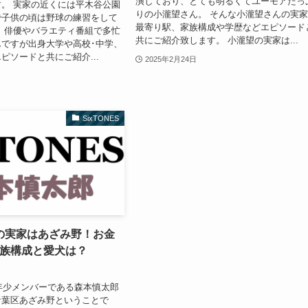
演しており、とても明るくてユーモアたっ
。 実家の近くには平木谷公園
りの小瀧望さん。 そんな小瀧望さんの実
で子供の頃は野球の練習をして
最寄り駅、家族構成や学歴などエピソード
 俳優やバラエティ番組で多忙
共にご紹介致します。 小瀧望の実家は...
ですが出身大学や高校･中学、
ピソードと共にご紹介...
2025年2月24日
SixTONES
の実家はあざみ野！お金
家族構成と愛犬は？
の最年少メンバーである森本慎太郎
青葉区あざみ野ということで