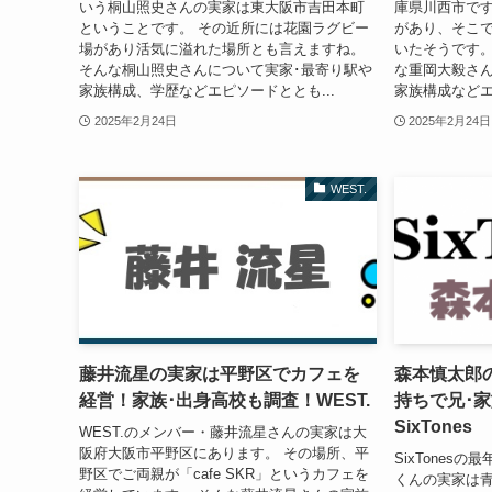
いう桐山照史さんの実家は東大阪市吉田本町
庫県川西市です
ということです。 その近所には花園ラグビー
があり、そこ
場があり活気に溢れた場所とも言えますね。
いたそうです。
そんな桐山照史さんについて実家･最寄り駅や
な重岡大毅さん
家族構成、学歴などエピソードととも...
家族構成などエ
2025年2月24日
2025年2月24日
WEST.
藤井流星の実家は平野区でカフェを
森本慎太郎
経営！家族･出身高校も調査！WEST.
持ちで兄･
SixTones
WEST.のメンバー・藤井流星さんの実家は大
阪府大阪市平野区にあります。 その場所、平
SixTones
野区でご両親が「cafe SKR」というカフェを
くんの実家は