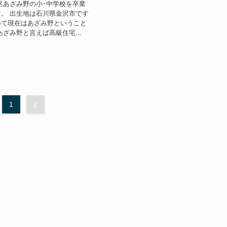
区あざみ野の小･中学校を卒業
。 出生地は石川県金沢市です
いて現在はあざみ野ということ
あざみ野と言えば高級住宅...
1
2