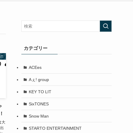
カテゴリー
T.
ACEes
Aぇ! group
KEY TO LIT
SixTONES
や
！
Snow Man
は大
も出
STARTO ENTERTAINMENT