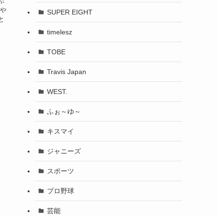
ぷ
家や
SUPER EIGHT
と
timelesz
TOBE
Travis Japan
WEST.
ふぉ～ゆ～
キスマイ
ジャニーズ
スポーツ
プロ野球
芸能