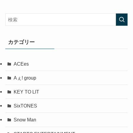
カテゴリー
ACEes
Aぇ! group
KEY TO LIT
SixTONES
Snow Man