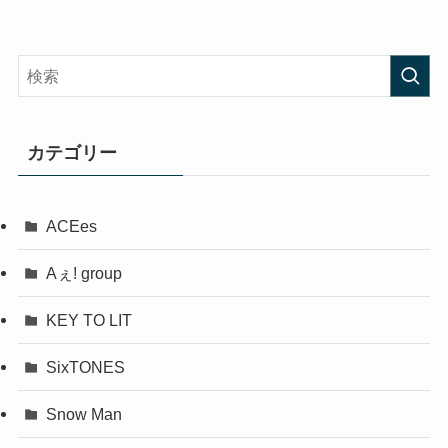
カテゴリー
ACEes
Aぇ! group
KEY TO LIT
SixTONES
Snow Man